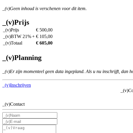
_(v)Geen inhoud is verschenen voor dit item.
_(v)Prijs
_(v)Prijs
€ 500,00
_(v)BTW 21%
+ € 105,00
_(v)Totaal
€ 605,00
_(v)Planning
_(v)Er zijn momenteel geen data ingepland. Als u nu inschrijft, dan 
_(v)Inschrijven
_(v)Co
_(v)Contact