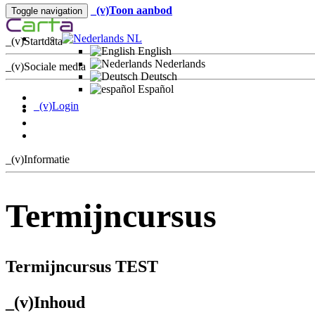
_(v)Toon aanbod
Toggle navigation
NL
_(v)Startdata
English
Nederlands
_(v)Sociale media
Deutsch
Español
_(v)Login
_(v)Informatie
Termijncursus
Termijncursus
TEST
_(v)Inhoud